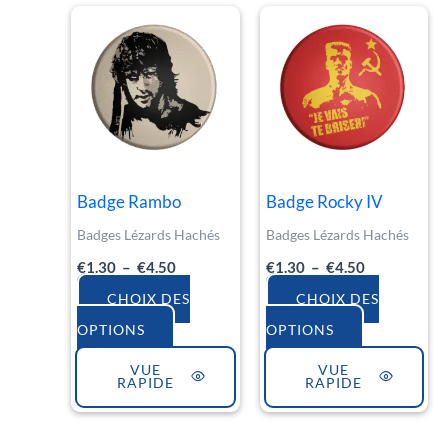
Plage
Plage
Ce
Ce
de
de
produit
produit
prix :
prix :
€1.30
€1.30
a
a
à
à
€4.50
€4.50
plusieurs
plusieurs
variations.
variations.
Les
Les
Badge Rambo
Badge Rocky IV
options
options
Badges Lézards Hachés
Badges Lézards Hachés
peuvent
peuvent
€
1.30
–
€
4.50
€
1.30
–
€
4.50
être
être
choisies
choisies
CHOIX DES
CHOIX DES
sur
sur
OPTIONS
OPTIONS
la
la
VUE
VUE
RAPIDE
RAPIDE
page
page
du
du