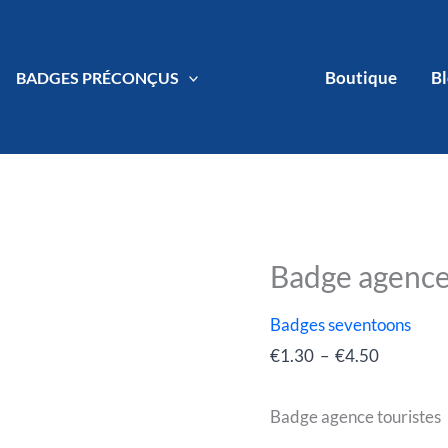
Boutique
B
BADGES PRÉCONÇUS
Badge agence
quantité
Plage
de
de
Badges seventoons
Badge
prix :
€
1.30
–
€
4.50
agence
€1.30
touristes
à
Badge agence touristes
€4.50