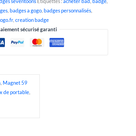
dges seventoons
Étiquettes :
acheter bad
,
badge
,
ges
,
badges a gogo
,
badges personnalisés
,
ogo.fr
,
creation badge
aiement sécurisé garanti
m
,
Magnet 59
x de portable
,