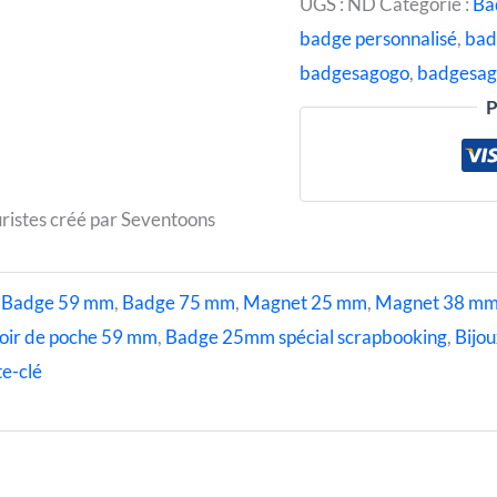
UGS :
ND
Catégorie :
Ba
badge personnalisé
,
bad
badgesagogo
,
badgesag
P
ristes créé par Seventoons
,
Badge 59 mm
,
Badge 75 mm
,
Magnet 25 mm
,
Magnet 38 m
oir de poche 59 mm
,
Badge 25mm spécial scrapbooking
,
Bijou
e-clé