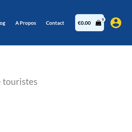
log
A Propos
Contact
€
0.00
 touristes