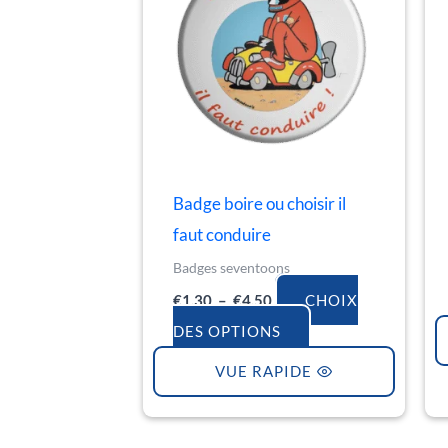
€4.50
plusieurs
variations.
Les
options
peuvent
être
Badge boire ou choisir il
choisies
faut conduire
sur
la
Badges seventoons
page
€
1.30
–
€
4.50
CHOIX
du
DES OPTIONS
produit
VUE RAPIDE