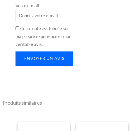
Votre e-mail
Cette note est fondée sur
ma propre expérience et mon
véritable avis.
ENVOYER UN AVIS
Produits similaires
Plage
Plage
Ce
Ce
de
de