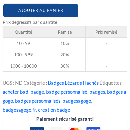
AJOUTER AU PANIER
Quantité
Remise
Prix remisé
10 - 99
10%
-
100 - 999
20%
-
1000 - 10000
30%
-
UGS :
ND
Catégorie :
Badges Lézards Hachés
Étiquettes :
acheter bad
,
badge
,
badge personnalisé
,
badges
,
badges a
gogo
,
badges personnalisés
,
badgesagogo
,
badgesagogo.fr
,
creation badge
Paiement sécurisé garanti