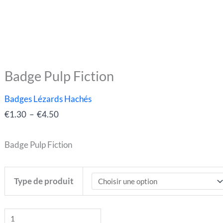
Badge Pulp Fiction
quantité
Plage
de
de
Badges Lézards Hachés
Badge
prix :
€
1.30
–
€
4.50
Pulp
€1.30
Fiction
à
Badge Pulp Fiction
€4.50
Type de produit