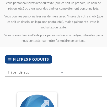
.
.
.
.
.
vous personnaliserez avec du texte (que ce soit un prénom, un nom de
5
5
5
5
5
région, etc.) ou alors pour des badges complètement personnalisés.
0
0
0
0
0
Vous pourrez personnaliser ces derniers avec l’image de votre choix (que
ce soit un dessin, un logo, une photo, etc.), mais également si vous le
souhaitez du texte.
Si vous avez besoin d’aide pour personnaliser vos badges, n’hésitez pas à
nous contacter sur notre formulaire de contact.
FILTRES PRODUITS