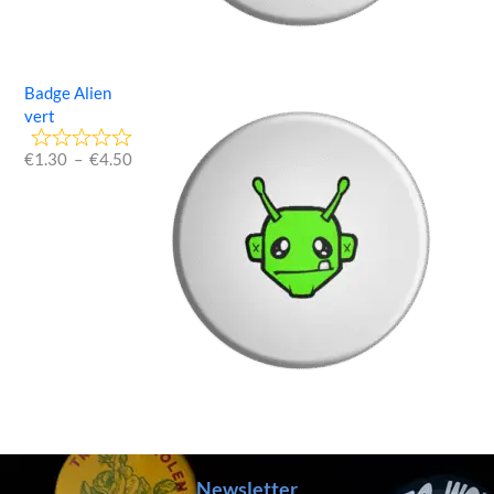
Badge Alien
vert
€
1.30
–
€
4.50
Newsletter