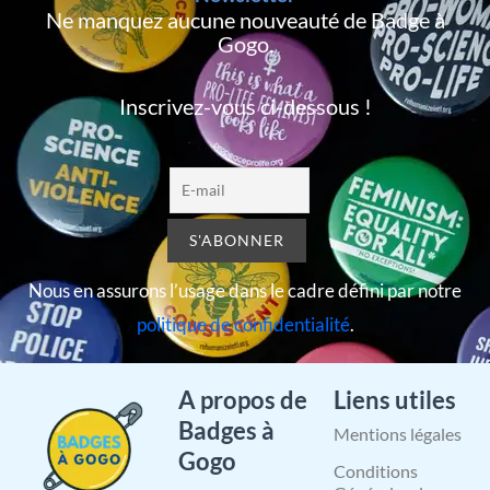
Ne manquez aucune nouveauté de Badge à
Gogo,
Inscrivez-vous ci-dessous !
Nous en assurons l’usage dans le cadre défini par notre
politique de confidentialité
.
A propos de
Liens utiles
Badges à
Mentions légales
Gogo
Conditions