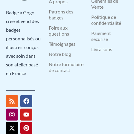
Générales de
A propos
Vente
Patrons des
Badge à Gogo
Politique de
badges
crée et vend des
confidentialité
Foire aux
badges
Paiement
questions
personnalisés ou
sécurisé
Témoignages
illustrés, conçus
Livraisons
Notre blog
avec soin dans
Notre formulaire
son atelier basé
de contact
en France
R
I
X
L
F
Y
P
s
n
-
i
a
o
i
s
s
t
n
c
u
n
t
w
k
e
t
t
a
i
e
b
u
e
g
t
d
o
b
r
r
t
i
o
e
e