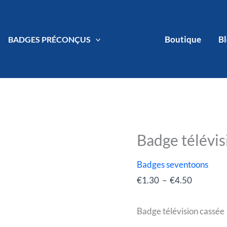
Boutique
B
BADGES PRÉCONÇUS
Badge télévis
quantité
Plage
de
de
Badges seventoons
Badge
prix :
€
1.30
–
€
4.50
télévision
€1.30
cassée
à
Badge télévision cassée
€4.50