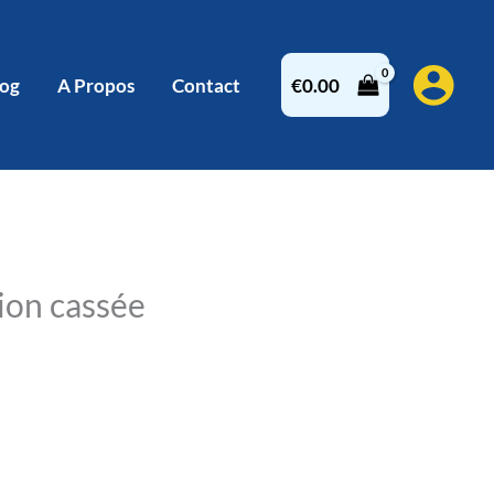
log
A Propos
Contact
€
0.00
ion cassée