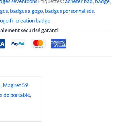
dges seventoons
Étiquettes :
acheter bad
,
badge
,
ges
,
badges a gogo
,
badges personnalisés
,
ogo.fr
,
creation badge
aiement sécurisé garanti
m
,
Magnet 59
x de portable
,