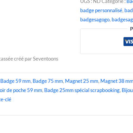
UGS :
ND
Catégorie :
Ba
badge personnalisé
,
bad
badgesagogo
,
badgesag
P
cassée créé par Seventoons
,
Badge 59 mm
,
Badge 75 mm
,
Magnet 25 mm
,
Magnet 38 m
oir de poche 59 mm
,
Badge 25mm spécial scrapbooking
,
Bijou
e-clé