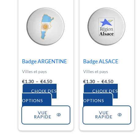
Ce
Ce
de
de
produit
produit
prix :
prix :
€1.30
€1.30
a
a
à
à
€4.50
€4.50
plusieurs
plusieurs
variations.
variations.
Les
Les
options
options
Badge ARGENTINE
Badge ALSACE
peuvent
peuvent
Villes et pays
Villes et pays
être
être
€
1.30
–
€
4.50
€
1.30
–
€
4.50
choisies
choisies
CHOIX DES
CHOIX DES
sur
sur
OPTIONS
OPTIONS
la
la
VUE
VUE
page
page
RAPIDE
RAPIDE
du
du
produit
produit