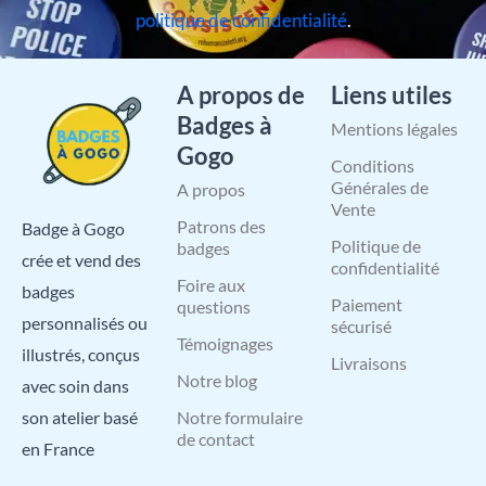
politique de confidentialité
.
A propos de
Liens utiles
Badges à
Mentions légales
Gogo
Conditions
Générales de
A propos
Vente
Patrons des
Badge à Gogo
Politique de
badges
crée et vend des
confidentialité
Foire aux
badges
Paiement
questions
personnalisés ou
sécurisé
Témoignages
illustrés, conçus
Livraisons
Notre blog
avec soin dans
Notre formulaire
son atelier basé
de contact
en France