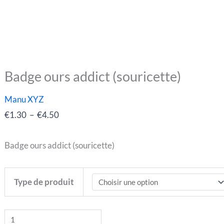
Badge ours addict (souricette)
quantité
Plage
de
de
Manu XYZ
Badge
prix :
€
1.30
–
€
4.50
ours
€1.30
addict
à
Badge ours addict (souricette)
(souricette)
€4.50
Type de produit