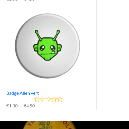
Badge Alien vert
€
1.30
–
€
4.50