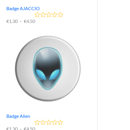
Badge AJACCIO
€
1.30
–
€
4.50
Badge Alien
€
1.30
–
€
4.50