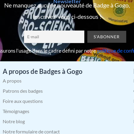
Newsletter
Ne manquez aucune nouveauté de Badge à Gogo,
Inscrivez-vous ci-dessous !
surons l’usage dans le cadre défini par notre
politique de conf
A propos de Badges à Gogo
A propos
Patrons des badges
Foire aux questions
Témoignages
Notre blog
Notre formulaire de contact