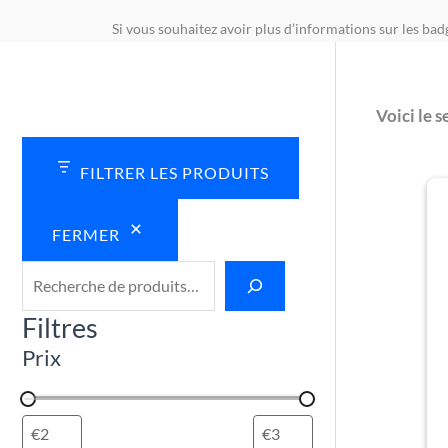
€
€
€
€
€
Si vous souhaitez avoir plus d’informations sur les ba
4
4
4
4
4
.
.
.
.
.
5
5
5
5
5
0
0
0
0
0
Voici le s
FILTRER LES PRODUITS
FERMER
Filtres
Prix