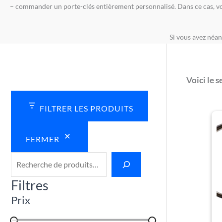
– commander un porte-clés entièrement personnalisé. Dans ce cas, vous 
€
€
€
€
€
4
4
4
4
4
.
.
.
.
.
Si vous avez néan
5
5
5
5
5
0
0
0
0
0
Voici le s
FILTRER LES PRODUITS
FERMER
Filtres
Prix