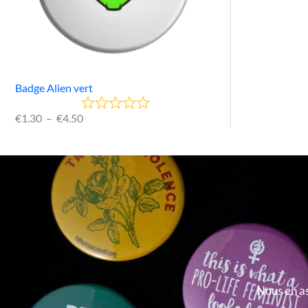
Badge Alien vert
€
1.30
–
€
4.50
Nous en as