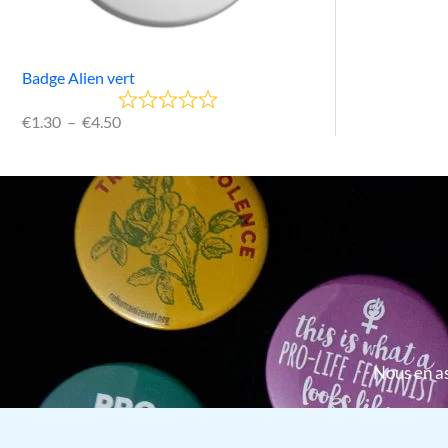
Badge Alien vert
€
1.30
–
€
4.50
Nous en as