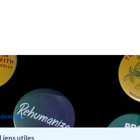
identialité
.
Liens utiles