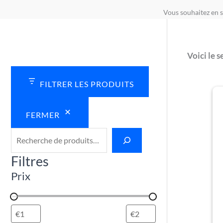
€
€
€
€
€
Vous souhaitez en s
4
4
4
4
4
.
.
.
.
.
5
5
5
5
5
Voici le s
0
0
0
0
0
FILTRER LES PRODUITS
FERMER
Filtres
Prix