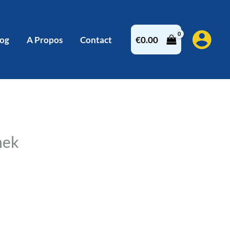
log
A Propos
Contact
€
0.00
nek