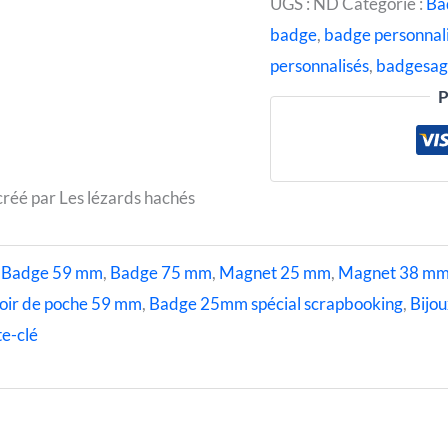
UGS :
ND
Catégorie :
Ba
badge
,
badge personnal
personnalisés
,
badgesa
P
réé par Les lézards hachés
,
Badge 59 mm
,
Badge 75 mm
,
Magnet 25 mm
,
Magnet 38 m
oir de poche 59 mm
,
Badge 25mm spécial scrapbooking
,
Bijou
e-clé