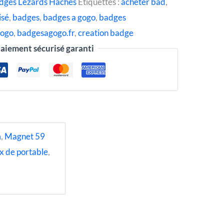
dges Lézards Hachés
Étiquettes :
acheter bad
,
isé
,
badges
,
badges a gogo
,
badges
gogo
,
badgesagogo.fr
,
creation badge
aiement sécurisé garanti
m
,
Magnet 59
x de portable
,