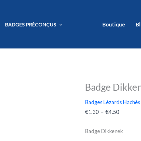
Boutique
B
BADGES PRÉCONÇUS
Badge Dikke
quantité
Plage
de
de
Badges Lézards Hachés
Badge
prix :
€
1.30
–
€
4.50
Dikkenek
€1.30
à
Badge Dikkenek
€4.50