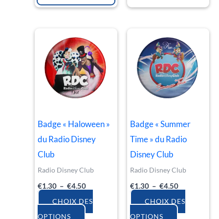
Plage
Plage
Ce
Ce
de
de
produit
produit
prix :
prix :
€1.30
€1.30
a
a
à
à
€4.50
€4.50
plusieurs
plusieurs
variations.
variations.
Les
Les
Badge « Haloween »
Badge « Summer
options
options
du Radio Disney
Time » du Radio
peuvent
peuvent
Club
Disney Club
être
être
Radio Disney Club
Radio Disney Club
choisies
choisies
€
1.30
–
€
4.50
€
1.30
–
€
4.50
sur
sur
la
la
CHOIX DES
CHOIX DES
page
page
OPTIONS
OPTIONS