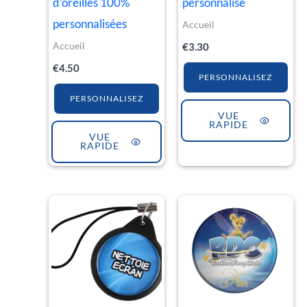
d’oreilles 100%
personnalisé
personnalisées
Accueil
Accueil
€
3.30
€
4.50
PERSONNALISEZ
PERSONNALISEZ
VUE
RAPIDE
VUE
RAPIDE
Plage
Ce
de
produit
prix :
€1.30
a
à
€4.50
plusieurs
variations.