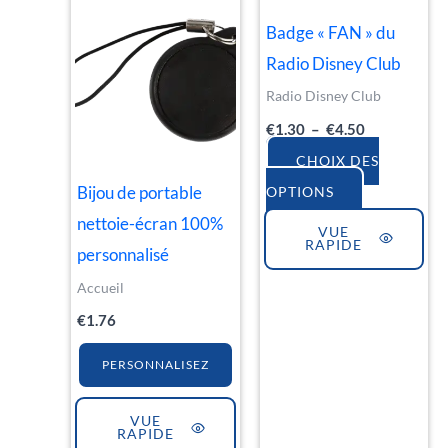
Les
Badge « FAN » du
options
Radio Disney Club
peuvent
Radio Disney Club
être
€
1.30
–
€
4.50
choisies
sur
CHOIX DES
la
Bijou de portable
OPTIONS
page
nettoie-écran 100%
VUE
RAPIDE
du
personnalisé
produit
Accueil
€
1.76
PERSONNALISEZ
VUE
RAPIDE