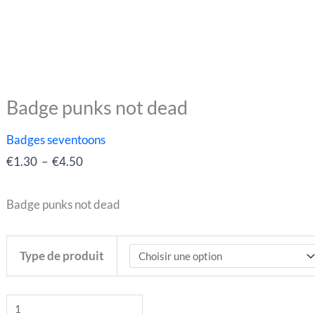
Badge punks not dead
quantité
Plage
de
de
Badges seventoons
Badge
prix :
€
1.30
–
€
4.50
punks
€1.30
not
à
Badge punks not dead
dead
€4.50
Type de produit