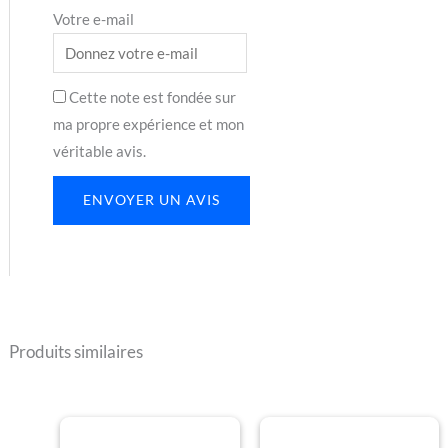
Votre e-mail
Cette note est fondée sur
ma propre expérience et mon
véritable avis.
ENVOYER UN AVIS
Produits similaires
Plage
Plage
Ce
Ce
de
de