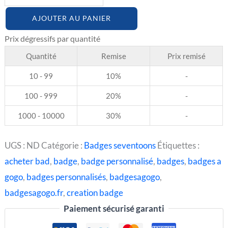
AJOUTER AU PANIER
Quantité
Remise
Prix remisé
10 - 99
10%
-
100 - 999
20%
-
1000 - 10000
30%
-
UGS :
ND
Catégorie :
Badges seventoons
Étiquettes :
acheter bad
,
badge
,
badge personnalisé
,
badges
,
badges a
gogo
,
badges personnalisés
,
badgesagogo
,
badgesagogo.fr
,
creation badge
Paiement sécurisé garanti