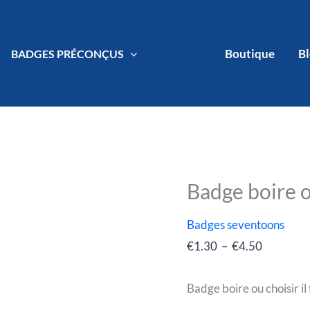
Boutique
B
BADGES PRÉCONÇUS
t conduire
Badge boire o
quantité
Plage
de
de
Badges seventoons
Badge
prix :
€
1.30
–
€
4.50
boire
€1.30
ou
à
Badge boire ou choisir il
choisir
€4.50