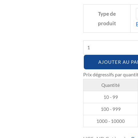
il
faut
Type de
conduire
produit
AJOUTER AU PA
Quantité
10 - 99
100 - 999
1000 - 10000