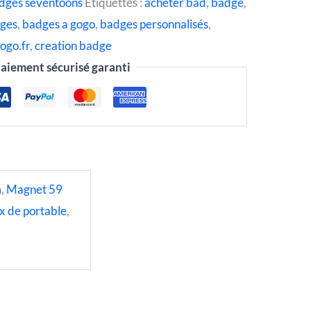
dges seventoons
Étiquettes :
acheter bad
,
badge
,
ges
,
badges a gogo
,
badges personnalisés
,
ogo.fr
,
creation badge
aiement sécurisé garanti
m
,
Magnet 59
x de portable
,