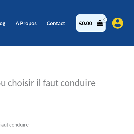
log
A Propos
Contact
€
0.00
u choisir il faut conduire
 faut conduire