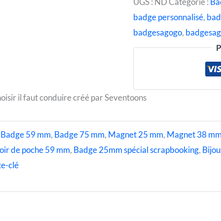
UGS :
ND
Catégorie :
Ba
badge personnalisé
,
bad
badgesagogo
,
badgesag
P
oisir il faut conduire créé par Seventoons
,
Badge 59 mm
,
Badge 75 mm
,
Magnet 25 mm
,
Magnet 38 m
oir de poche 59 mm
,
Badge 25mm spécial scrapbooking
,
Bijou
e-clé