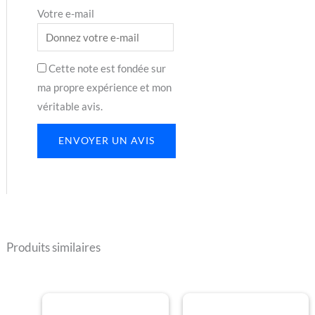
Votre e-mail
Cette note est fondée sur
ma propre expérience et mon
véritable avis.
ENVOYER UN AVIS
Produits similaires
Plage
Plage
Ce
Ce
de
de