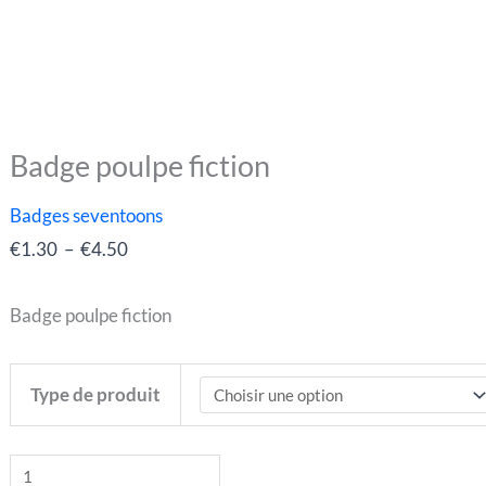
Badge poulpe fiction
quantité
Plage
de
de
Badges seventoons
Badge
prix :
€
1.30
–
€
4.50
poulpe
€1.30
fiction
à
Badge poulpe fiction
€4.50
Type de produit