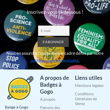
Inscrivez-vous ci-dessous !
Nous en assurons l’usage dans le cadre défini par notre
politique de confidentialité
.
A propos de
Liens utiles
Badges à
Mentions légales
Gogo
Conditions
Générales de
A propos
Vente
Badge à Gogo
Patrons des