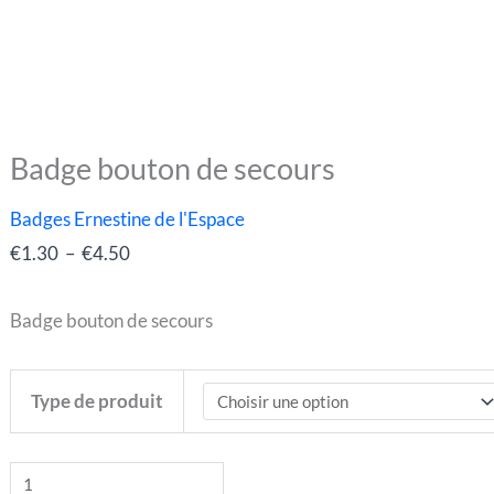
Badge bouton de secours
quantité
Plage
de
de
Badges Ernestine de l'Espace
Badge
prix :
€
1.30
–
€
4.50
bouton
€1.30
de
à
Badge bouton de secours
secours
€4.50
Type de produit