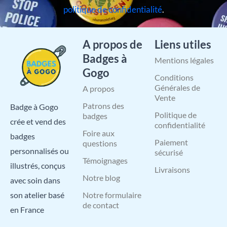
politique de confidentialité
.
A propos de
Liens utiles
Badges à
Mentions légales
Gogo
Conditions
Générales de
A propos
Vente
Patrons des
Badge à Gogo
Politique de
badges
crée et vend des
confidentialité
Foire aux
badges
Paiement
questions
personnalisés ou
sécurisé
Témoignages
illustrés, conçus
Livraisons
Notre blog
avec soin dans
Notre formulaire
son atelier basé
de contact
en France