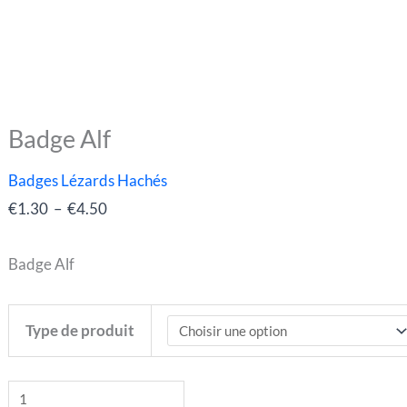
Badge Alf
quantité
Plage
de
de
Badges Lézards Hachés
Badge
prix :
€
1.30
–
€
4.50
Alf
€1.30
à
Badge Alf
€4.50
Type de produit