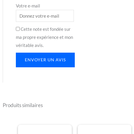
Votre e-mail
Cette note est fondée sur
ma propre expérience et mon
véritable avis.
ENVOYER UN AVIS
Produits similaires
Plage
Plage
Ce
Ce
de
de