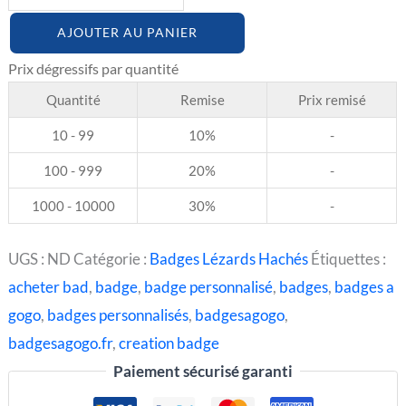
AJOUTER AU PANIER
Quantité
Remise
Prix remisé
10 - 99
10%
-
100 - 999
20%
-
1000 - 10000
30%
-
UGS :
ND
Catégorie :
Badges Lézards Hachés
Étiquettes :
acheter bad
,
badge
,
badge personnalisé
,
badges
,
badges a
gogo
,
badges personnalisés
,
badgesagogo
,
badgesagogo.fr
,
creation badge
Paiement sécurisé garanti