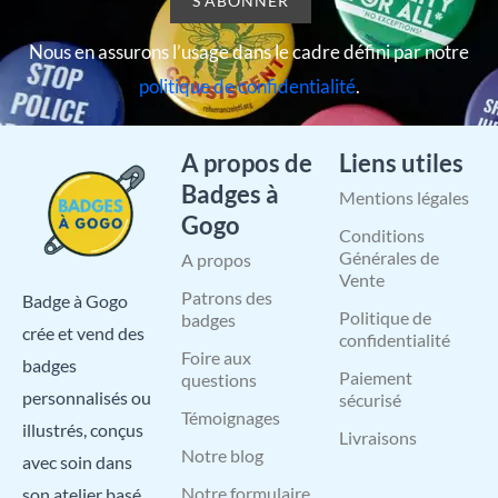
Nous en assurons l’usage dans le cadre défini par notre
politique de confidentialité
.
A propos de
Liens utiles
Badges à
Mentions légales
Gogo
Conditions
Générales de
A propos
Vente
Patrons des
Badge à Gogo
Politique de
badges
crée et vend des
confidentialité
Foire aux
badges
Paiement
questions
personnalisés ou
sécurisé
Témoignages
illustrés, conçus
Livraisons
Notre blog
avec soin dans
Notre formulaire
son atelier basé