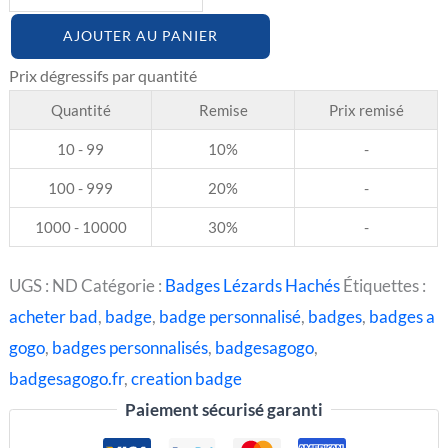
AJOUTER AU PANIER
Quantité
Remise
Prix remisé
10 - 99
10%
-
100 - 999
20%
-
1000 - 10000
30%
-
UGS :
ND
Catégorie :
Badges Lézards Hachés
Étiquettes :
acheter bad
,
badge
,
badge personnalisé
,
badges
,
badges a
gogo
,
badges personnalisés
,
badgesagogo
,
badgesagogo.fr
,
creation badge
Paiement sécurisé garanti