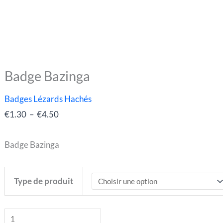
Badge Bazinga
quantité
Plage
de
de
Badges Lézards Hachés
Badge
prix :
€
1.30
–
€
4.50
Bazinga
€1.30
à
Badge Bazinga
€4.50
Type de produit