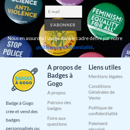
Nous en assurons l’usage dans le cadre défini par notre
politique de confidentialité
.
A propos de
Liens utiles
Badges à
Mentions légales
Gogo
Conditions
Générales de
A propos
Vente
Patrons des
Badge à Gogo
Politique de
badges
crée et vend des
confidentialité
Foire aux
badges
Paiement
questions
personnalisés ou
sécurisé