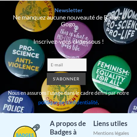
Newsletter
Ne manquez aucune nouveauté de Badge à
Gogo,
Inscrivez-vous ci-dessous !
Nous en assurons l’usage dans le cadre défini par notre
politique de confidentialité
.
A propos de
Liens utiles
Badges à
Mentions légales