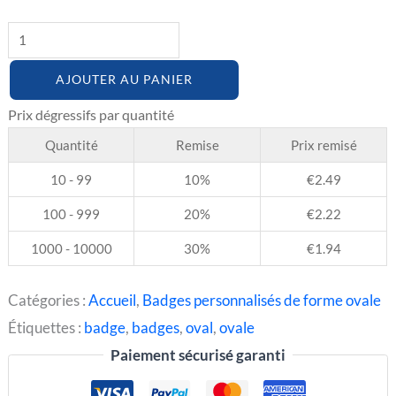
4,5
cm)
AJOUTER AU PANIER
Quantité
Remise
Prix remisé
10 - 99
10%
€
2.49
100 - 999
20%
€
2.22
1000 - 10000
30%
€
1.94
Catégories :
Accueil
,
Badges personnalisés de forme ovale
Étiquettes :
badge
,
badges
,
oval
,
ovale
Paiement sécurisé garanti