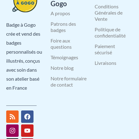
Gogo
Conditions
Générales de
A propos
Vente
Patrons des
Badge à Gogo
Politique de
badges
crée et vend des
confidentialité
Foire aux
badges
Paiement
questions
personnalisés ou
sécurisé
Témoignages
illustrés, conçus
Livraisons
Notre blog
avec soin dans
Notre formulaire
son atelier basé
de contact
en France
R
I
X
L
F
Y
P
s
n
-
i
a
o
i
s
s
t
n
c
u
n
t
w
k
e
t
t
a
i
e
b
u
e