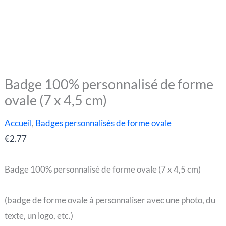
Badge 100% personnalisé de forme
quantité
ovale (7 x 4,5 cm)
de
Badge
Accueil
,
Badges personnalisés de forme ovale
100%
€
2.77
personnalisé
de
Badge 100% personnalisé de forme ovale (7 x 4,5 cm)
forme
ovale
(badge de forme ovale à personnaliser avec une photo, du
(7
texte, un logo, etc.)
x