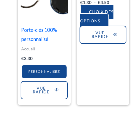
€
1.30
–
€
4.50
choisies
CHOIX DES
sur
OPTIONS
la
Porte-clés 100%
VUE
page
RAPIDE
personnalisé
du
Accueil
produit
€
3.30
PERSONNALISEZ
VUE
RAPIDE