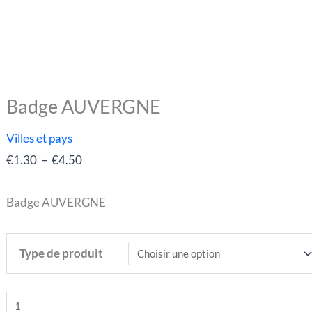
Badge AUVERGNE
quantité
Plage
de
de
Villes et pays
Badge
prix :
€
1.30
–
€
4.50
AUVERGNE
€1.30
à
Badge AUVERGNE
€4.50
Type de produit