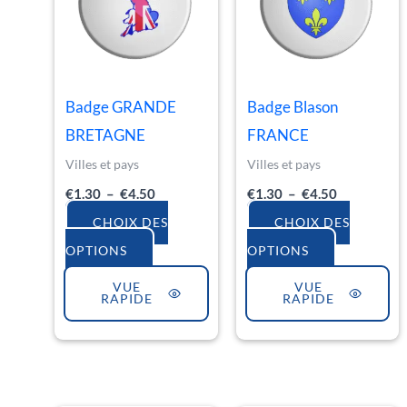
€4.50
€4.50
plusieurs
plusieurs
variations.
variations.
Les
Les
options
options
Badge GRANDE
Badge Blason
peuvent
peuvent
BRETAGNE
FRANCE
être
être
Villes et pays
Villes et pays
choisies
choisies
€
1.30
–
€
4.50
€
1.30
–
€
4.50
sur
sur
CHOIX DES
CHOIX DES
la
la
OPTIONS
OPTIONS
page
page
VUE
VUE
du
du
RAPIDE
RAPIDE
produit
produit