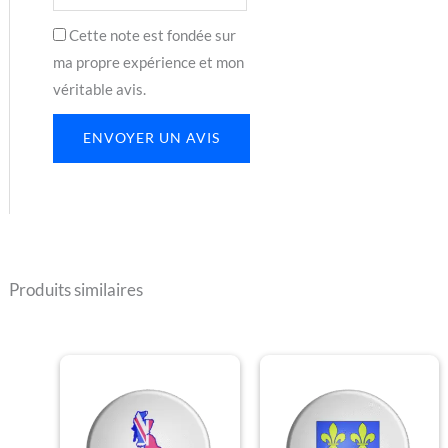
Cette note est fondée sur
ma propre expérience et mon
véritable avis.
ENVOYER UN AVIS
Produits similaires
Plage
Plage
Ce
Ce
de
de
produit
produit
prix :
prix :
€1.30
€1.30
a
a
à
à