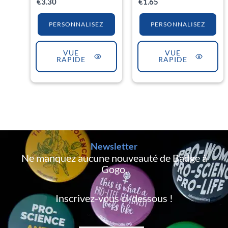
€
3.30
€
1.65
PERSONNALISEZ
PERSONNALISEZ
VUE
VUE
RAPIDE
RAPIDE
Newsletter
Ne manquez aucune nouveauté de Badge à
Gogo,
Inscrivez-vous ci-dessous !