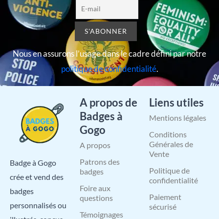
Nous en assurons l’usage dans le cadre défini par notre
politique de confidentialité
.
A propos de
Liens utiles
Badges à
Mentions légales
Gogo
Conditions
Générales de
A propos
Vente
Patrons des
Badge à Gogo
Politique de
badges
crée et vend des
confidentialité
Foire aux
badges
Paiement
questions
personnalisés ou
sécurisé
Témoignages