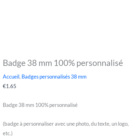
Badge 38 mm 100% personnalisé
quantité
de
Accueil
,
Badges personnalisés 38 mm
Badge
€
1.65
38
mm
Badge 38 mm 100% personnalisé
100%
personnalisé
(badge à personnaliser avec une photo, du texte, un logo,
etc.)