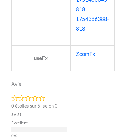
818
,
1754386388-
818
ZoomFx
useFx
Avis
0 étoiles sur 5 (selon 0
avis)
Excellent