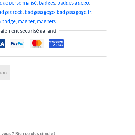
dge personnalisé
,
badges
,
badges a gogo
,
adges rock
,
badgesagogo
,
badgesagogo.fr
,
n badge
,
magnet
,
magnets
aiement sécurisé garanti
ion
 vous ? Rien de plus simple !