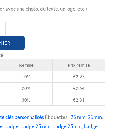
er avec une photo, du texte, un logo, etc.)
NIER
Remise
Prix remisé
10%
€
2.97
20%
€
2.64
30%
€
2.31
te clés personnalisés
Étiquettes :
25 mm
,
25mm
,
ge
,
badge
,
badge 25 mm
,
badge 25mm
,
badge