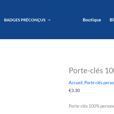
Boutique
B
BADGES PRÉCONÇUS
sé
Porte-clés 1
quantité
de
Accueil
,
Porte clés perso
Porte-
€
3.30
clés
100%
Porte-clés 100% personn
personnalisé