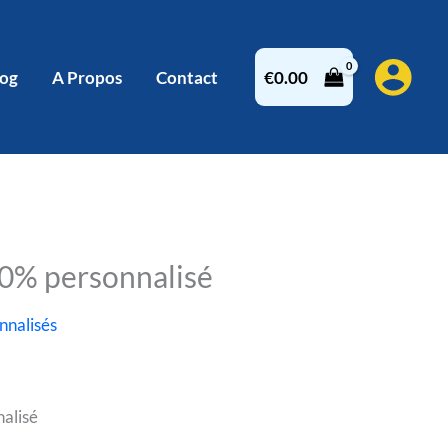
log
A Propos
Contact
€
0.00
00% personnalisé
nnalisés
alisé