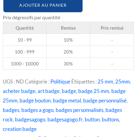
AJOUTER AU PANIER
Quantité
Remise
Prix remisé
10 - 99
10%
-
100 - 999
20%
-
1000 - 10000
30%
-
UGS :
ND
Catégorie :
Politique
Étiquettes :
25 mm
,
25mm
,
acheter badge
,
art badge
,
badge
,
badge 25 mm
,
badge
25mm
,
badge bouton
,
badge metal
,
badge personnalisé
,
badges
,
badges a gogo
,
badges personnalisés
,
badges
rock
,
badgesagogo
,
badgesagogo.fr
,
button
,
buttons
,
creation badge