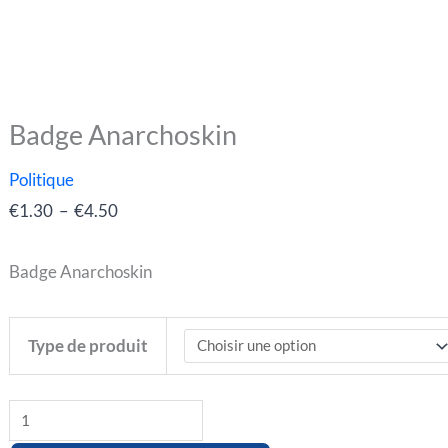
Badge Anarchoskin
quantité
Plage
de
de
Politique
Badge
prix :
€
1.30
–
€
4.50
Anarchoskin
€1.30
à
Badge Anarchoskin
€4.50
Type de produit