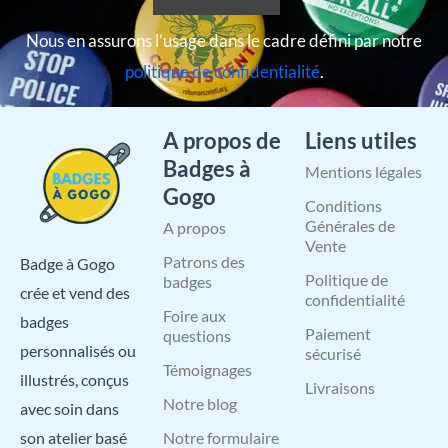
Nous en assurons l’usage dans le cadre défini par notre
politique de confidentialité
.
A propos de
Liens utiles
Badges à
Mentions légales
Gogo
Conditions
Générales de
A propos
Vente
Patrons des
Badge à Gogo
Politique de
badges
crée et vend des
confidentialité
Foire aux
badges
Paiement
questions
personnalisés ou
sécurisé
Témoignages
illustrés, conçus
Livraisons
Notre blog
avec soin dans
Notre formulaire
son atelier basé