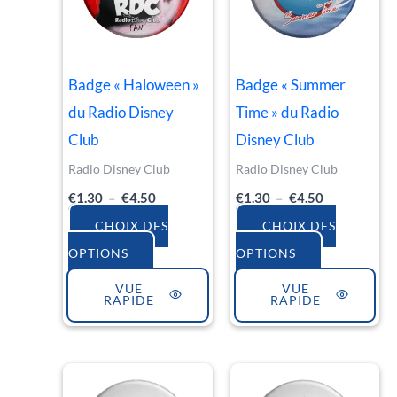
€4.50
€4.50
plusieurs
plusieurs
variations.
variations.
Les
Les
Badge « Haloween »
Badge « Summer
options
options
du Radio Disney
Time » du Radio
peuvent
peuvent
Club
Disney Club
être
être
Radio Disney Club
Radio Disney Club
choisies
choisies
€
1.30
–
€
4.50
€
1.30
–
€
4.50
sur
sur
la
la
CHOIX DES
CHOIX DES
page
page
OPTIONS
OPTIONS
du
du
VUE
VUE
RAPIDE
RAPIDE
produit
produit
Plage
Plage
Ce
Ce
de
de