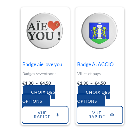
Plage
Plage
Ce
Ce
de
de
produit
produit
prix :
prix :
€1.30
€1.30
a
a
à
à
€4.50
€4.50
plusieurs
plusieurs
variations.
variations.
Les
Les
Badge aie love you
Badge AJACCIO
options
options
Badges seventoons
Villes et pays
peuvent
peuvent
€
1.30
–
€
4.50
€
1.30
–
€
4.50
être
être
choisies
choisies
CHOIX DES
CHOIX DES
sur
sur
OPTIONS
OPTIONS
la
la
VUE
VUE
RAPIDE
RAPIDE
page
page
du
du