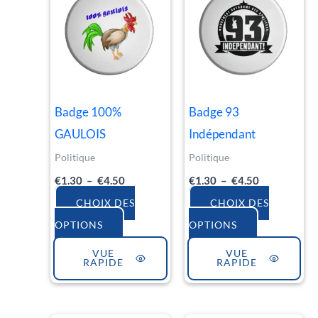
produit
produit
prix :
prix :
€1.30
€1.30
a
a
à
à
€4.50
€4.50
plusieurs
plusieurs
variations.
variations.
Les
Les
Badge 100%
Badge 93
options
options
GAULOIS
Indépendant
peuvent
peuvent
Politique
Politique
être
être
€
1.30
–
€
4.50
€
1.30
–
€
4.50
choisies
choisies
sur
sur
CHOIX DES
CHOIX DES
la
la
OPTIONS
OPTIONS
page
page
VUE
VUE
RAPIDE
RAPIDE
du
du
produit
produit