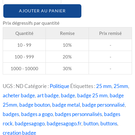
AJOUTER AU PANIER
Quantité
Remise
Prix remisé
10 - 99
10%
-
100 - 999
20%
-
1000 - 10000
30%
-
UGS :
ND
Catégorie :
Politique
Étiquettes :
25 mm
,
25mm
,
acheter badge
,
art badge
,
badge
,
badge 25 mm
,
badge
25mm
,
badge bouton
,
badge metal
,
badge personnalisé
,
badges
,
badges a gogo
,
badges personnalisés
,
badges
rock
,
badgesagogo
,
badgesagogo.fr
,
button
,
buttons
,
creation badge