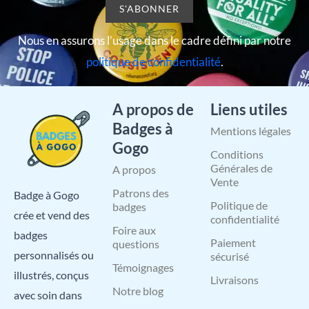
Nous en assurons l’usage dans le cadre défini par notre
politique de confidentialité
.
A propos de
Liens utiles
Badges à
Mentions légales
Gogo
Conditions
Générales de
A propos
Vente
Patrons des
Badge à Gogo
Politique de
badges
crée et vend des
confidentialité
Foire aux
badges
Paiement
questions
personnalisés ou
sécurisé
Témoignages
illustrés, conçus
Livraisons
Notre blog
avec soin dans