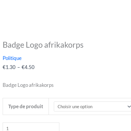
Badge Logo afrikakorps
quantité
Plage
de
de
Politique
Badge
prix :
€
1.30
–
€
4.50
Logo
€1.30
afrikakorps
à
Badge Logo afrikakorps
€4.50
Type de produit