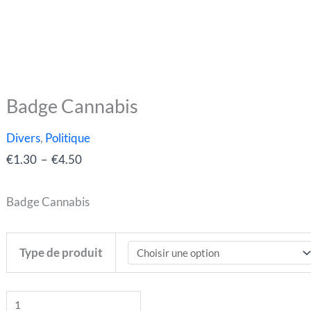
Badge Cannabis
quantité
Plage
de
de
Divers
,
Politique
Badge
prix :
€
1.30
–
€
4.50
Cannabis
€1.30
à
Badge Cannabis
€4.50
Type de produit