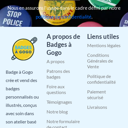
Nous en assurons l’usage dans le cadre défini par notre
politique de confidentialité
.
A propos de
Liens utiles
Badges à
Mentions légales
Gogo
Conditions
Générales de
A propos
Vente
Patrons des
Badge à Gogo
Politique de
badges
crée et vend des
confidentialité
Foire aux
badges
Paiement
questions
personnalisés ou
sécurisé
Témoignages
illustrés, conçus
Livraisons
Notre blog
avec soin dans
Notre formulaire
son atelier basé
de contact