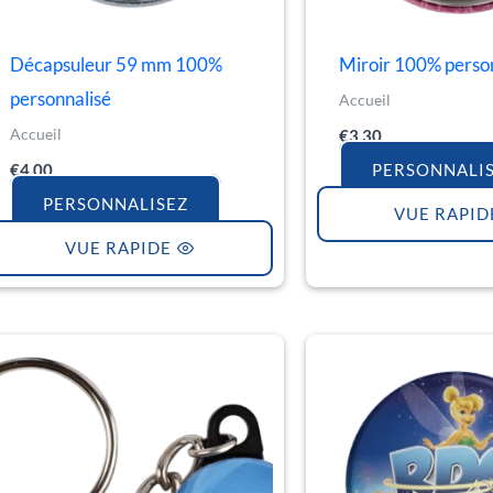
Décapsuleur 59 mm 100%
Miroir 100% perso
personnalisé
Accueil
Accueil
€
3.30
€
4.00
PERSONNALI
PERSONNALISEZ
VUE RAPID
VUE RAPIDE
Plage
de
prix :
€1.30
à
€4.50