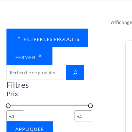
€
€
€
€
€
4
4
4
4
4
.
.
.
.
.
Affichage
5
5
5
5
5
0
0
0
0
0
FILTRER LES PRODUITS
FERMER
Filtres
Prix
APPLIQUER