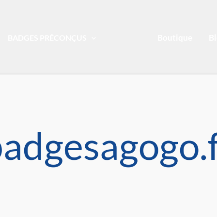
Boutique
B
BADGES PRÉCONÇUS
adgesagogo.