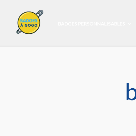
P
P
P
P
P
Aller
R
l
l
l
l
l
au
e
a
a
a
a
a
contenu
BADGES PERSONNALISABLES
c
g
g
g
g
g
e
e
e
e
e
h
d
d
d
d
d
e
e
e
e
e
e
r
p
p
p
p
p
r
r
r
r
r
c
i
i
i
i
i
h
x
x
x
x
x
b
e
:
:
:
:
:
€
€
€
€
€
1
1
1
1
1
.
.
.
.
.
3
3
3
3
3
0
0
0
0
0
à
à
à
à
à