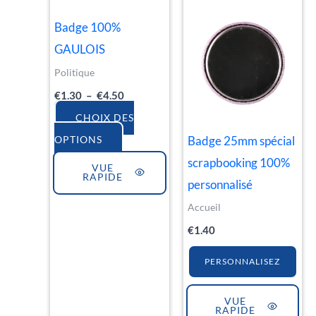
Les
Badge 100%
options
GAULOIS
peuvent
Politique
être
€
1.30
–
€
4.50
choisies
sur
CHOIX DES
la
Badge 25mm spécial
OPTIONS
page
scrapbooking 100%
VUE
RAPIDE
du
personnalisé
produit
Accueil
€
1.40
PERSONNALISEZ
VUE
RAPIDE