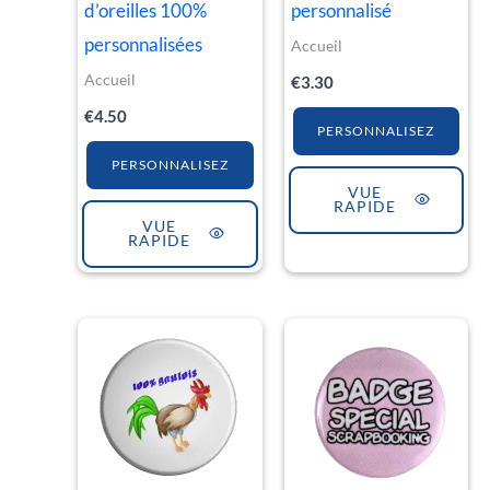
d’oreilles 100%
personnalisé
personnalisées
Accueil
Accueil
€
3.30
€
4.50
PERSONNALISEZ
PERSONNALISEZ
VUE
RAPIDE
VUE
RAPIDE
Plage
Ce
de
produit
prix :
€1.30
a
à
€4.50
plusieurs
variations.