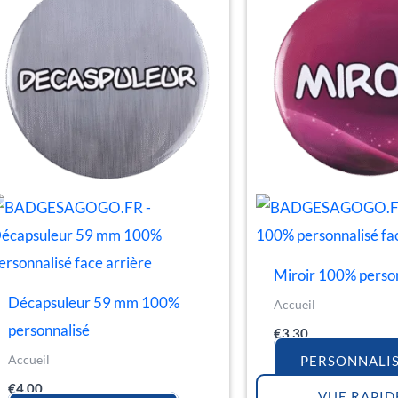
Miroir 100% perso
Décapsuleur 59 mm 100%
Accueil
personnalisé
€
3.30
Accueil
PERSONNALI
€
4.00
VUE RAPID