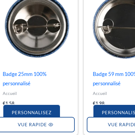
Badge 25mm 100%
Badge 59 mm 100
personnalisé
personnalisé
Accueil
Accueil
€
1.58
€
1.98
PERSONNALISEZ
PERSONNALI
VUE RAPIDE
VUE RAPID