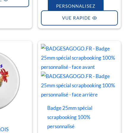
PERSONNALISEZ
VUE RAPIDE
Ce
produit
a
plusieurs
variations.
Les
options
Badge 25mm spécial
peuvent
scrapbooking 100%
être
personnalisé
choisies
LOIS