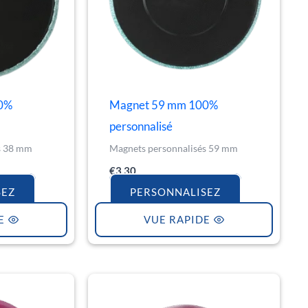
0%
Magnet 59 mm 100%
personnalisé
s 38 mm
Magnets personnalisés 59 mm
€
3.30
SEZ
PERSONNALISEZ
E
VUE RAPIDE