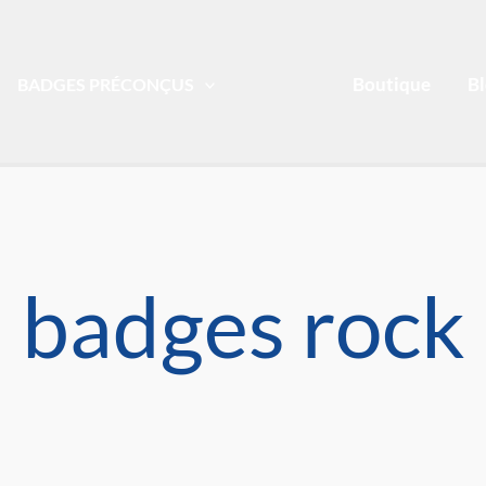
Boutique
B
BADGES PRÉCONÇUS
badges rock