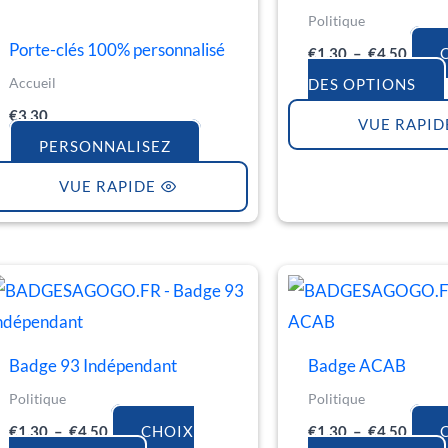
Politique
Porte-clés 100% personnalisé
€
1.30
–
€
4.50
Accueil
DES OPTIONS
€
3.30
VUE RAPID
PERSONNALISEZ
VUE RAPIDE
Plage
Plage
Ce
de
de
produit
prix :
prix :
€1.30
€1.30
a
à
à
Badge 93 Indépendant
Badge ACAB
€4.50
€4.50
plusieurs
Politique
Politique
variations.
€
1.30
–
€
4.50
CHOIX
€
1.30
–
€
4.50
Les