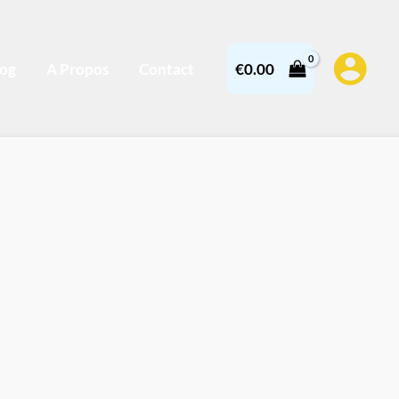
log
A Propos
Contact
€
0.00