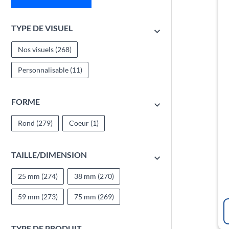
TYPE DE VISUEL
Nos visuels
(268)
Personnalisable
(11)
FORME
Rond
(279)
Coeur
(1)
TAILLE/DIMENSION
25 mm
(274)
38 mm
(270)
59 mm
(273)
75 mm
(269)
TYPE DE PRODUIT