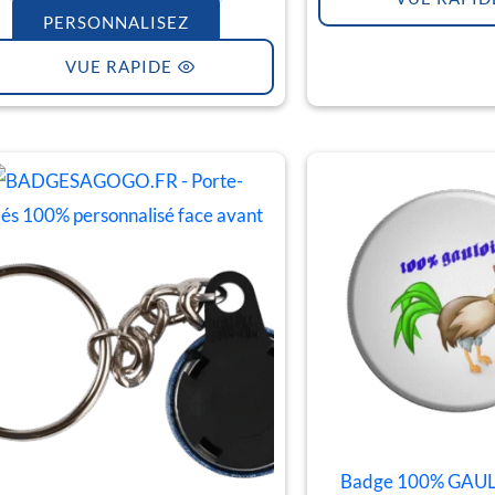
PERSONNALISEZ
VUE RAPIDE
Plage
de
prix :
€1.30
à
€4.50
Badge 100% GAU