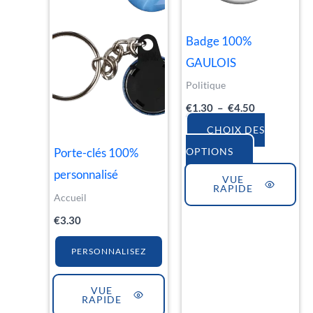
variations.
Les
Badge 100%
options
GAULOIS
peuvent
Politique
être
€
1.30
–
€
4.50
choisies
sur
CHOIX DES
la
Porte-clés 100%
OPTIONS
page
personnalisé
VUE
RAPIDE
du
Accueil
produit
€
3.30
PERSONNALISEZ
VUE
RAPIDE