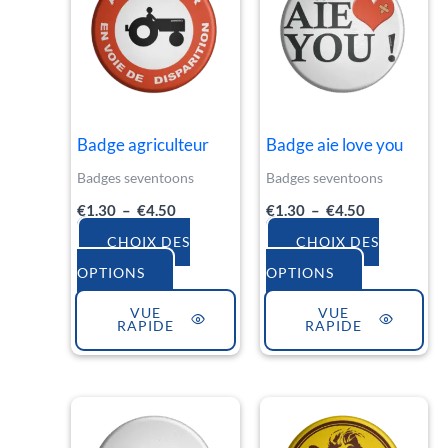
€1.30
€1.30
a
a
à
à
€4.50
€4.50
plusieurs
plusieurs
variations.
variations.
Les
Les
Badge agriculteur
Badge aie love you
options
options
Badges seventoons
Badges seventoons
peuvent
peuvent
€
1.30
–
€
4.50
€
1.30
–
€
4.50
être
être
choisies
choisies
CHOIX DES
CHOIX DES
sur
sur
OPTIONS
OPTIONS
la
la
VUE
VUE
RAPIDE
RAPIDE
page
page
du
du
produit
produit
Plage
Plage
Ce
Ce
de
de
produit
produit
prix :
prix :