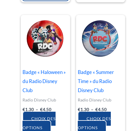
Plage
Plage
Ce
Ce
de
de
produit
produit
prix :
prix :
€1.30
€1.30
a
a
à
à
€4.50
€4.50
plusieurs
plusieurs
variations.
variations.
Les
Les
Badge « Haloween »
Badge « Summer
options
options
du Radio Disney
Time » du Radio
peuvent
peuvent
Club
Disney Club
être
être
Radio Disney Club
Radio Disney Club
choisies
choisies
€
1.30
–
€
4.50
€
1.30
–
€
4.50
sur
sur
la
la
CHOIX DES
CHOIX DES
page
page
OPTIONS
OPTIONS