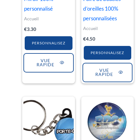
personnalisé
d’oreilles 100%
personnalisées
Accueil
Accueil
€
3.30
€
4.50
PERSONNALISEZ
PERSONNALISEZ
VUE
RAPIDE
VUE
RAPIDE
Plage
Ce
de
produit
prix :
€1.30
a
à
€4.50
plusieurs
variations.