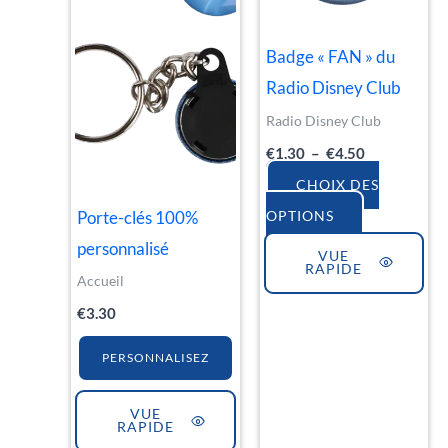
Les
Badge « FAN » du
options
Radio Disney Club
peuvent
Radio Disney Club
être
€
1.30
–
€
4.50
choisies
sur
CHOIX DES
la
Porte-clés 100%
OPTIONS
page
personnalisé
VUE
RAPIDE
du
Accueil
produit
€
3.30
PERSONNALISEZ
VUE
RAPIDE