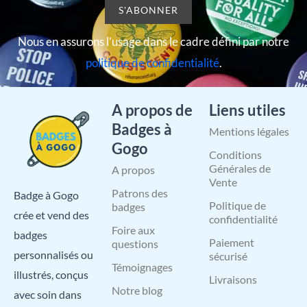
Nous en assurons l’usage dans le cadre défini par notre
politique de confidentialité
.
A propos de
Liens utiles
Badges à
Mentions légales
Gogo
Conditions
Générales de
A propos
Vente
Patrons des
Badge à Gogo
Politique de
badges
crée et vend des
confidentialité
Foire aux
badges
Paiement
questions
personnalisés ou
sécurisé
Témoignages
illustrés, conçus
Livraisons
Notre blog
avec soin dans