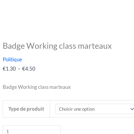
Badge Working class marteaux
quantité
Plage
de
de
Politique
Badge
prix :
€
1.30
–
€
4.50
Working
€1.30
class
à
Badge Working class marteaux
marteaux
€4.50
Type de produit