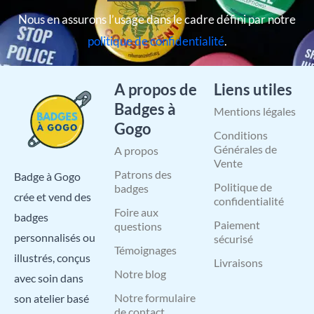
Nous en assurons l’usage dans le cadre défini par notre
politique de confidentialité
.
A propos de
Liens utiles
Badges à
Mentions légales
Gogo
Conditions
Générales de
A propos
Vente
Patrons des
Badge à Gogo
Politique de
badges
crée et vend des
confidentialité
Foire aux
badges
Paiement
questions
personnalisés ou
sécurisé
Témoignages
illustrés, conçus
Livraisons
Notre blog
avec soin dans
Notre formulaire
son atelier basé
de contact