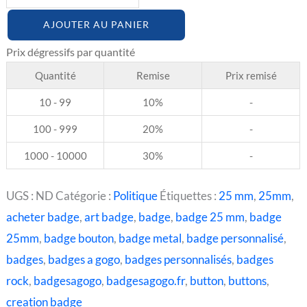
AJOUTER AU PANIER
Quantité
Remise
Prix remisé
10 - 99
10%
-
100 - 999
20%
-
1000 - 10000
30%
-
UGS :
ND
Catégorie :
Politique
Étiquettes :
25 mm
,
25mm
,
acheter badge
,
art badge
,
badge
,
badge 25 mm
,
badge
25mm
,
badge bouton
,
badge metal
,
badge personnalisé
,
badges
,
badges a gogo
,
badges personnalisés
,
badges
rock
,
badgesagogo
,
badgesagogo.fr
,
button
,
buttons
,
creation badge