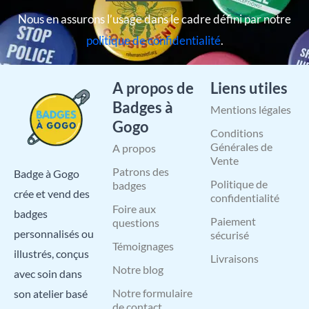
Nous en assurons l’usage dans le cadre défini par notre
politique de confidentialité
.
A propos de
Liens utiles
Badges à
Mentions légales
Gogo
Conditions
Générales de
A propos
Vente
Patrons des
Badge à Gogo
Politique de
badges
crée et vend des
confidentialité
Foire aux
badges
Paiement
questions
personnalisés ou
sécurisé
Témoignages
illustrés, conçus
Livraisons
Notre blog
avec soin dans
Notre formulaire
son atelier basé
de contact