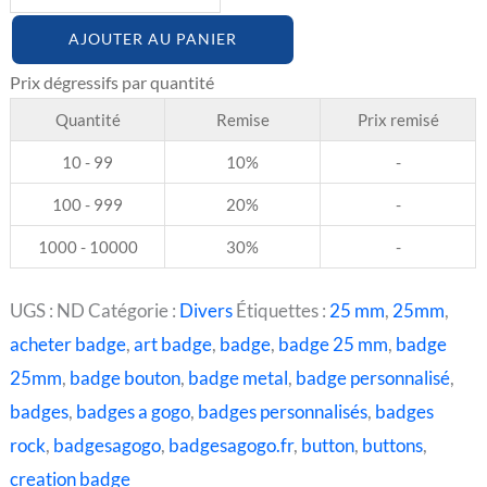
AJOUTER AU PANIER
Quantité
Remise
Prix remisé
10 - 99
10%
-
100 - 999
20%
-
1000 - 10000
30%
-
UGS :
ND
Catégorie :
Divers
Étiquettes :
25 mm
,
25mm
,
acheter badge
,
art badge
,
badge
,
badge 25 mm
,
badge
25mm
,
badge bouton
,
badge metal
,
badge personnalisé
,
badges
,
badges a gogo
,
badges personnalisés
,
badges
rock
,
badgesagogo
,
badgesagogo.fr
,
button
,
buttons
,
creation badge