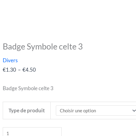
Badge Symbole celte 3
quantité
Plage
de
de
Divers
Badge
prix :
€
1.30
–
€
4.50
Symbole
€1.30
celte
à
Badge Symbole celte 3
3
€4.50
Type de produit