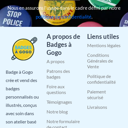
Nous en assurons l’usage dans le cadre défini par notre
politique de confidentialité
.
A propos de
Liens utiles
Badges à
Mentions légales
Gogo
Conditions
Générales de
A propos
Vente
Patrons des
Badge à Gogo
Politique de
badges
crée et vend des
confidentialité
Foire aux
badges
Paiement
questions
personnalisés ou
sécurisé
Témoignages
illustrés, conçus
Livraisons
Notre blog
avec soin dans
Notre formulaire
son atelier basé
de contact