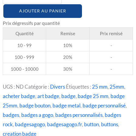
AJOUTER AU PANIER
Quantité
Remise
Prix remisé
10 - 99
10%
-
100 - 999
20%
-
1000 - 10000
30%
-
UGS :
ND
Catégorie :
Divers
Étiquettes :
25 mm
,
25mm
,
acheter badge
,
art badge
,
badge
,
badge 25 mm
,
badge
25mm
,
badge bouton
,
badge metal
,
badge personnalisé
,
badges
,
badges a gogo
,
badges personnalisés
,
badges
rock
,
badgesagogo
,
badgesagogo.fr
,
button
,
buttons
,
creation badge