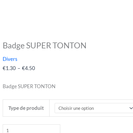
Badge SUPER TONTON
quantité
Plage
de
de
Divers
Badge
prix :
€
1.30
–
€
4.50
SUPER
€1.30
TONTON
à
Badge SUPER TONTON
€4.50
Type de produit