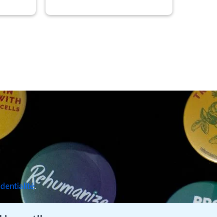
identialité
.