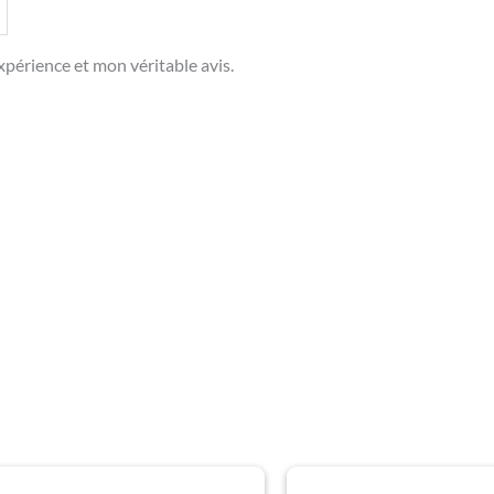
périence et mon véritable avis.
Plage
Plage
Ce
Ce