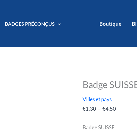
Boutique
B
BADGES PRÉCONÇUS
Badge SUISS
quantité
Plage
de
de
Villes et pays
Badge
prix :
€
1.30
–
€
4.50
SUISSE
€1.30
à
Badge SUISSE
€4.50