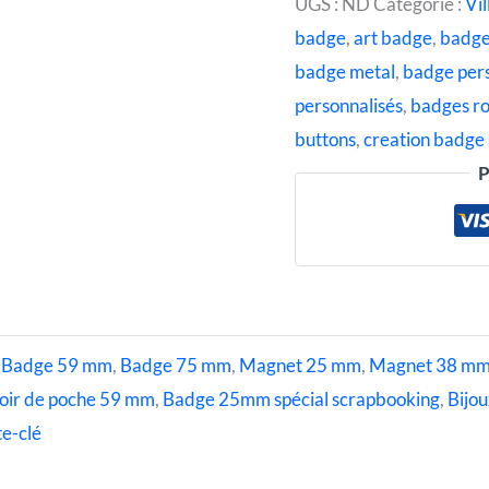
UGS :
ND
Catégorie :
Vil
badge
,
art badge
,
badg
badge metal
,
badge per
personnalisés
,
badges r
buttons
,
creation badge
P
,
Badge 59 mm
,
Badge 75 mm
,
Magnet 25 mm
,
Magnet 38 m
oir de poche 59 mm
,
Badge 25mm spécial scrapbooking
,
Bijou
e-clé