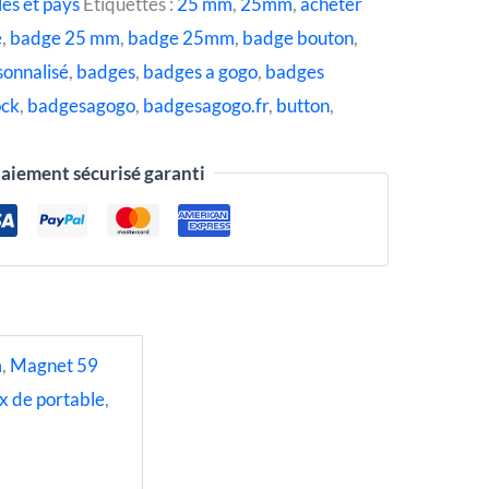
les et pays
Étiquettes :
25 mm
,
25mm
,
acheter
e
,
badge 25 mm
,
badge 25mm
,
badge bouton
,
sonnalisé
,
badges
,
badges a gogo
,
badges
ock
,
badgesagogo
,
badgesagogo.fr
,
button
,
aiement sécurisé garanti
m
,
Magnet 59
x de portable
,