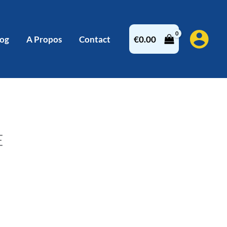
log
A Propos
Contact
€
0.00
E