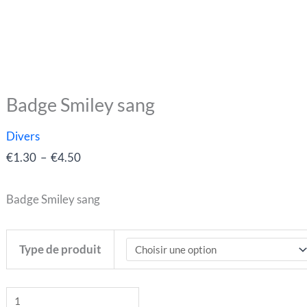
Badge Smiley sang
quantité
Plage
de
de
Divers
Badge
prix :
€
1.30
–
€
4.50
Smiley
€1.30
sang
à
Badge Smiley sang
€4.50
Type de produit