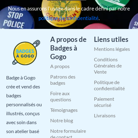
Nous en assurons l’usage dans le cadre défini par notre
politique de confidentialité
.
A propos de
Liens utiles
Badges à
Mentions légales
Gogo
Conditions
Générales de
A propos
Vente
Patrons des
Badge à Gogo
Politique de
badges
crée et vend des
confidentialité
Foire aux
badges
Paiement
questions
personnalisés ou
sécurisé
Témoignages
illustrés, conçus
Livraisons
Notre blog
avec soin dans
Notre formulaire
son atelier basé
de contact