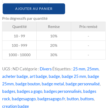
AJOUTER AU PANIER
Quantité
Remise
Prix remisé
10 - 99
10%
-
100 - 999
20%
-
1000 - 10000
30%
-
UGS :
ND
Catégorie :
Divers
Étiquettes :
25 mm
,
25mm
,
acheter badge
,
art badge
,
badge
,
badge 25 mm
,
badge
25mm
,
badge bouton
,
badge metal
,
badge personnalisé
,
badges
,
badges a gogo
,
badges personnalisés
,
badges
rock
,
badgesagogo
,
badgesagogo.fr
,
button
,
buttons
,
creation badge