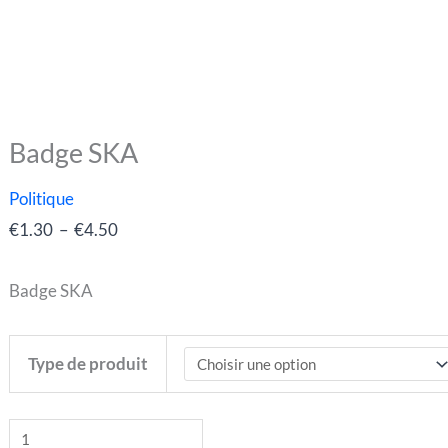
Badge SKA
quantité
Plage
de
de
Politique
Badge
prix :
€
1.30
–
€
4.50
SKA
€1.30
à
Badge SKA
€4.50
Type de produit