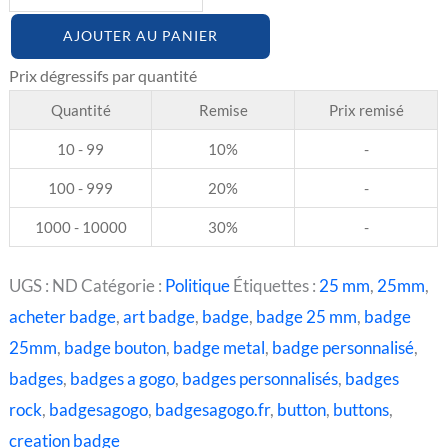
AJOUTER AU PANIER
Quantité
Remise
Prix remisé
10 - 99
10%
-
100 - 999
20%
-
1000 - 10000
30%
-
UGS :
ND
Catégorie :
Politique
Étiquettes :
25 mm
,
25mm
,
acheter badge
,
art badge
,
badge
,
badge 25 mm
,
badge
25mm
,
badge bouton
,
badge metal
,
badge personnalisé
,
badges
,
badges a gogo
,
badges personnalisés
,
badges
rock
,
badgesagogo
,
badgesagogo.fr
,
button
,
buttons
,
creation badge