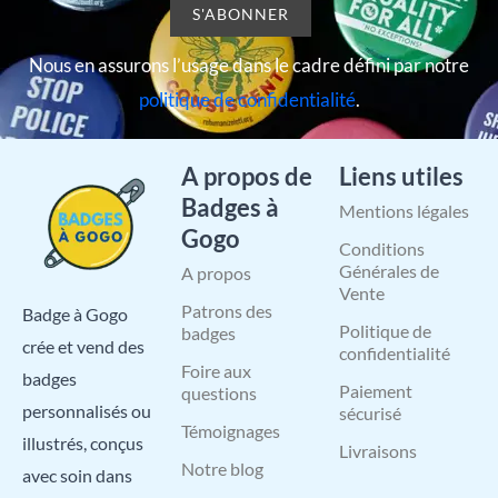
Nous en assurons l’usage dans le cadre défini par notre
politique de confidentialité
.
A propos de
Liens utiles
Badges à
Mentions légales
Gogo
Conditions
Générales de
A propos
Vente
Patrons des
Badge à Gogo
Politique de
badges
crée et vend des
confidentialité
Foire aux
badges
Paiement
questions
personnalisés ou
sécurisé
Témoignages
illustrés, conçus
Livraisons
Notre blog
avec soin dans