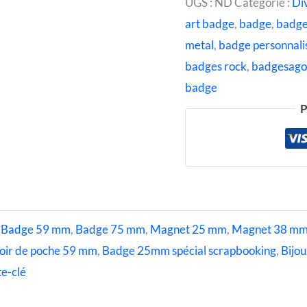
UGS :
ND
Catégorie :
Di
art badge
,
badge
,
badg
metal
,
badge personnali
badges rock
,
badgesag
badge
P
,
Badge 59 mm
,
Badge 75 mm
,
Magnet 25 mm
,
Magnet 38 m
oir de poche 59 mm
,
Badge 25mm spécial scrapbooking
,
Bijou
e-clé