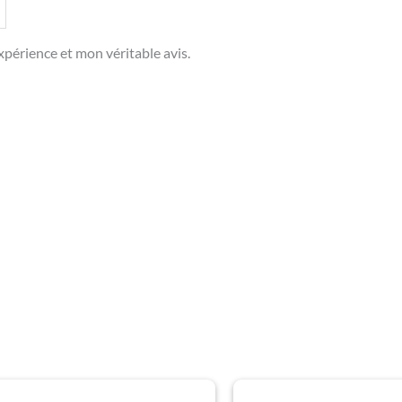
périence et mon véritable avis.
Plage
Plage
Ce
Ce