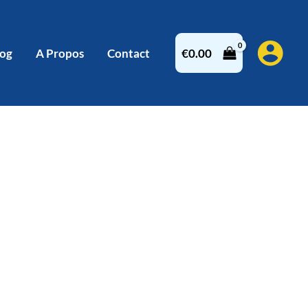
log
A Propos
Contact
€
0.00