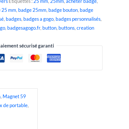
vers
Étiquettes :
25 mm
,
25mm
,
acheter badge
,
e 25 mm
,
badge 25mm
,
badge bouton
,
badge
sé
,
badges
,
badges a gogo
,
badges personnalisés
,
ogo
,
badgesagogo.fr
,
button
,
buttons
,
creation
aiement sécurisé garanti
m
,
Magnet 59
x de portable
,