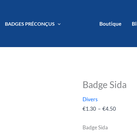
Boutique
B
BADGES PRÉCONÇUS
Badge Sida
quantité
Plage
de
de
Divers
Badge
prix :
€
1.30
–
€
4.50
Sida
€1.30
à
Badge Sida
€4.50