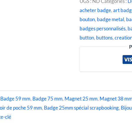
UGS :
ND
Catégories :
D
acheter badge
,
art bad
bouton
,
badge metal
,
ba
badges personnalisés
,
b
button
,
buttons
,
creatio
P
,
Badge 59 mm
,
Badge 75 mm
,
Magnet 25 mm
,
Magnet 38 m
oir de poche 59 mm
,
Badge 25mm spécial scrapbooking
,
Bijou
e-clé