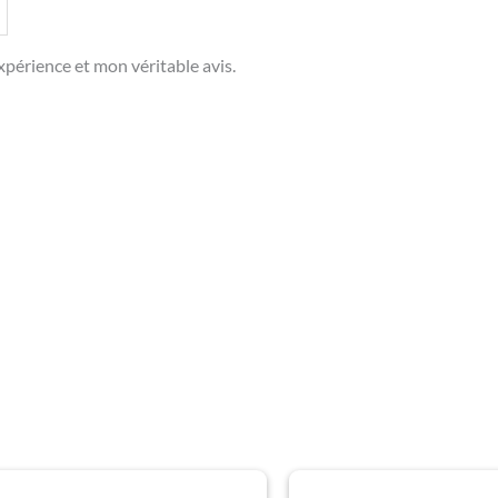
périence et mon véritable avis.
Plage
Plage
Ce
Ce