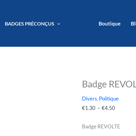
Boutique
B
BADGES PRÉCONÇUS
Badge REVO
quantité
Plage
de
de
Divers
,
Politique
Badge
prix :
€
1.30
–
€
4.50
REVOLTE
€1.30
à
Badge REVOLTE
€4.50