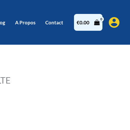
log
A Propos
Contact
€
0.00
LTE