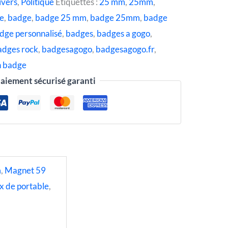
ivers
,
Politique
Étiquettes :
25 mm
,
25mm
,
ge
,
badge
,
badge 25 mm
,
badge 25mm
,
badge
dge personnalisé
,
badges
,
badges a gogo
,
adges rock
,
badgesagogo
,
badgesagogo.fr
,
n badge
aiement sécurisé garanti
m
,
Magnet 59
x de portable
,