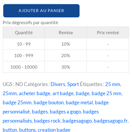
AJOUTER AU PANIER
Quantité
Remise
Prix remisé
10 - 99
10%
-
100 - 999
20%
-
1000 - 10000
30%
-
UGS :
ND
Catégories :
Divers
,
Sport
Étiquettes :
25 mm
,
25mm
,
acheter badge
,
art badge
,
badge
,
badge 25 mm
,
badge 25mm
,
badge bouton
,
badge metal
,
badge
personnalisé
,
badges
,
badges a gogo
,
badges
personnalisés
,
badges rock
,
badgesagogo
,
badgesagogo.fr
,
button
,
buttons
,
creation badge