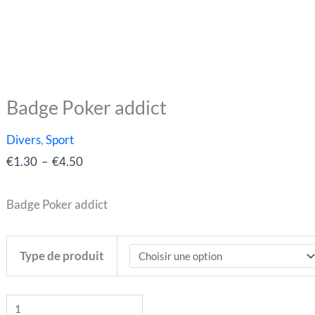
Badge Poker addict
quantité
Plage
de
de
Divers
,
Sport
Badge
prix :
€
1.30
–
€
4.50
Poker
€1.30
addict
à
Badge Poker addict
€4.50
Type de produit