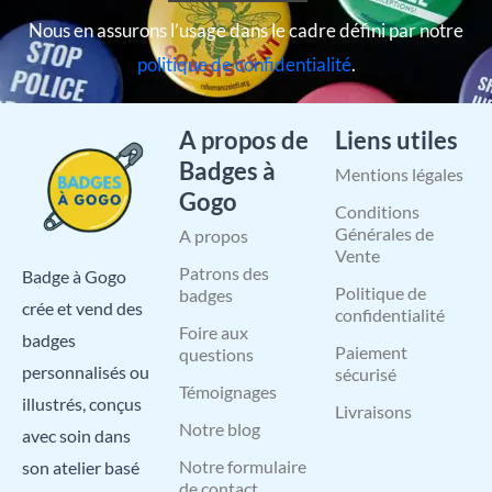
Nous en assurons l’usage dans le cadre défini par notre
politique de confidentialité
.
A propos de
Liens utiles
Badges à
Mentions légales
Gogo
Conditions
Générales de
A propos
Vente
Patrons des
Badge à Gogo
Politique de
badges
crée et vend des
confidentialité
Foire aux
badges
Paiement
questions
personnalisés ou
sécurisé
Témoignages
illustrés, conçus
Livraisons
Notre blog
avec soin dans
Notre formulaire
son atelier basé
de contact