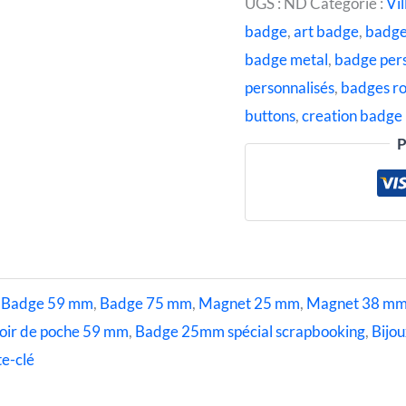
UGS :
ND
Catégorie :
Vil
badge
,
art badge
,
badg
badge metal
,
badge per
personnalisés
,
badges r
buttons
,
creation badge
P
,
Badge 59 mm
,
Badge 75 mm
,
Magnet 25 mm
,
Magnet 38 m
oir de poche 59 mm
,
Badge 25mm spécial scrapbooking
,
Bijou
e-clé