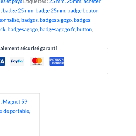
les et pays
Étiquettes :
25 mm
,
25mm
,
acheter
e
,
badge 25 mm
,
badge 25mm
,
badge bouton
,
sonnalisé
,
badges
,
badges a gogo
,
badges
ock
,
badgesagogo
,
badgesagogo.fr
,
button
,
aiement sécurisé garanti
m
,
Magnet 59
x de portable
,