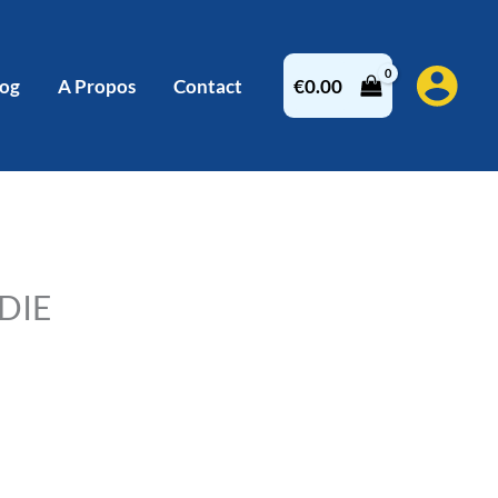
log
A Propos
Contact
€
0.00
DIE