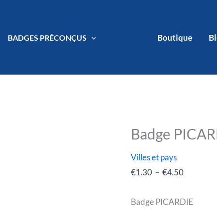
Boutique
B
BADGES PRÉCONÇUS
Badge PICAR
quantité
Plage
de
de
Villes et pays
Badge
prix :
€
1.30
–
€
4.50
PICARDIE
€1.30
à
Badge PICARDIE
€4.50