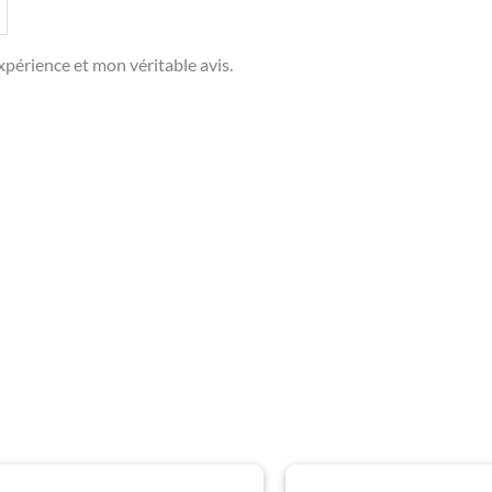
périence et mon véritable avis.
Plage
Plage
Ce
Ce