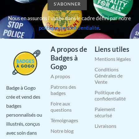
Nous en assurons l’usage dans le cadre défini par notre
politique de confidentialité
.
A propos de
Liens utiles
Badges à
Mentions légales
Gogo
Conditions
Générales de
A propos
Vente
Patrons des
Badge à Gogo
Politique de
badges
crée et vend des
confidentialité
Foire aux
badges
Paiement
questions
personnalisés ou
sécurisé
Témoignages
illustrés, conçus
Livraisons
Notre blog
avec soin dans