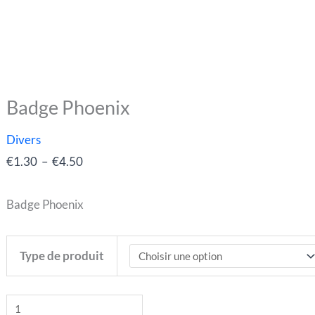
Badge Phoenix
quantité
Plage
de
de
Divers
Badge
prix :
€
1.30
–
€
4.50
Phoenix
€1.30
à
Badge Phoenix
€4.50
Type de produit