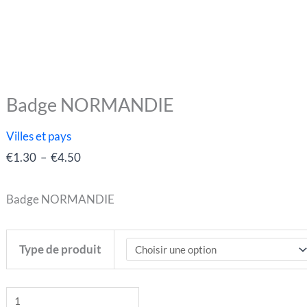
Badge NORMANDIE
quantité
Plage
de
de
Villes et pays
Badge
prix :
€
1.30
–
€
4.50
NORMANDIE
€1.30
à
Badge NORMANDIE
€4.50
Type de produit