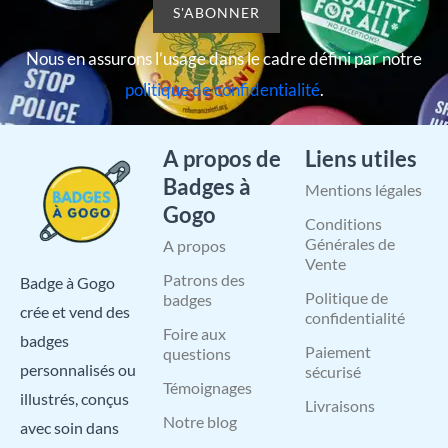
Nous en assurons l’usage dans le cadre défini par notre
politique de confidentialité
.
A propos de
Liens utiles
Badges à
Mentions légales
Gogo
Conditions
Générales de
A propos
Vente
Patrons des
Badge à Gogo
Politique de
badges
crée et vend des
confidentialité
Foire aux
badges
Paiement
questions
personnalisés ou
sécurisé
Témoignages
illustrés, conçus
Livraisons
Notre blog
avec soin dans