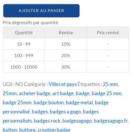
AJOUTER AU PANIER
Quantité
Remise
Prix remisé
10 - 99
10%
-
100 - 999
20%
-
1000 - 10000
30%
-
UGS :
ND
Catégorie :
Villes et pays
Étiquettes :
25 mm
,
25mm
,
acheter badge
,
art badge
,
badge
,
badge 25 mm
,
badge 25mm
,
badge bouton
,
badge metal
,
badge
personnalisé
,
badges
,
badges a gogo
,
badges
personnalisés
,
badges rock
,
badgesagogo
,
badgesagogo.fr
,
button
,
buttons
,
creation badge