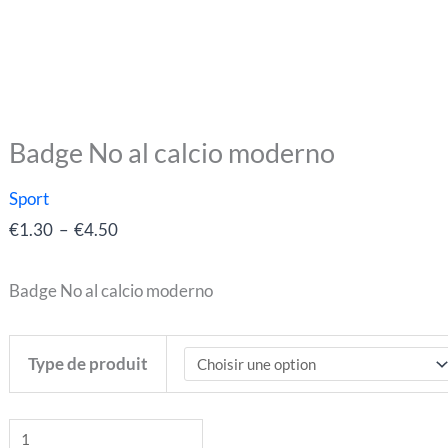
Badge No al calcio moderno
quantité
Plage
de
de
Sport
Badge
prix :
€
1.30
–
€
4.50
No
€1.30
al
à
Badge No al calcio moderno
calcio
€4.50
moderno
Type de produit