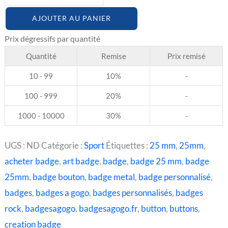
AJOUTER AU PANIER
Quantité
Remise
Prix remisé
10 - 99
10%
-
100 - 999
20%
-
1000 - 10000
30%
-
UGS :
ND
Catégorie :
Sport
Étiquettes :
25 mm
,
25mm
,
acheter badge
,
art badge
,
badge
,
badge 25 mm
,
badge
25mm
,
badge bouton
,
badge metal
,
badge personnalisé
,
badges
,
badges a gogo
,
badges personnalisés
,
badges
rock
,
badgesagogo
,
badgesagogo.fr
,
button
,
buttons
,
creation badge