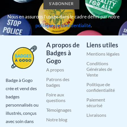
Nous en assurons l’usage dans le cadre défini par notre
politique de confidentialité
.
A propos de
Liens utiles
Badges à
Mentions légales
Gogo
Conditions
Générales de
A propos
Vente
Patrons des
Badge à Gogo
Politique de
badges
crée et vend des
confidentialité
Foire aux
badges
Paiement
questions
personnalisés ou
sécurisé
Témoignages
illustrés, conçus
Livraisons
Notre blog
avec soin dans