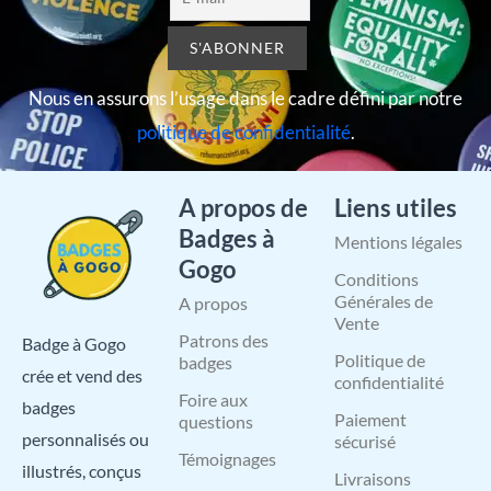
Nous en assurons l’usage dans le cadre défini par notre
politique de confidentialité
.
A propos de
Liens utiles
Badges à
Mentions légales
Gogo
Conditions
Générales de
A propos
Vente
Patrons des
Badge à Gogo
Politique de
badges
crée et vend des
confidentialité
Foire aux
badges
Paiement
questions
personnalisés ou
sécurisé
Témoignages
illustrés, conçus
Livraisons