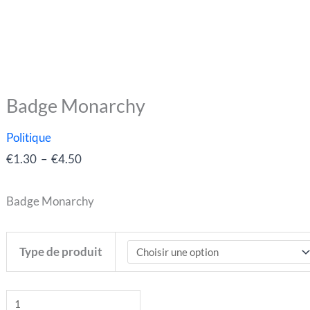
Badge Monarchy
quantité
Plage
de
de
Politique
Badge
prix :
€
1.30
–
€
4.50
Monarchy
€1.30
à
Badge Monarchy
€4.50
Type de produit