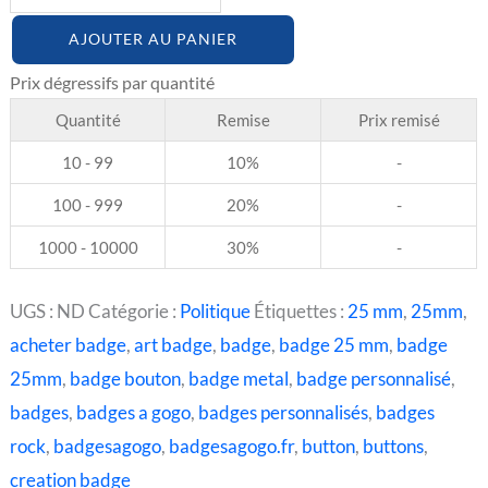
AJOUTER AU PANIER
Quantité
Remise
Prix remisé
10 - 99
10%
-
100 - 999
20%
-
1000 - 10000
30%
-
UGS :
ND
Catégorie :
Politique
Étiquettes :
25 mm
,
25mm
,
acheter badge
,
art badge
,
badge
,
badge 25 mm
,
badge
25mm
,
badge bouton
,
badge metal
,
badge personnalisé
,
badges
,
badges a gogo
,
badges personnalisés
,
badges
rock
,
badgesagogo
,
badgesagogo.fr
,
button
,
buttons
,
creation badge