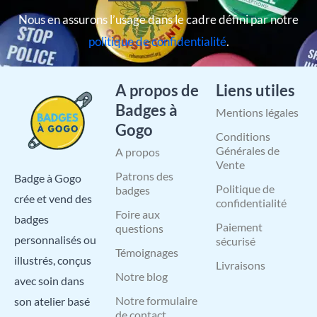
Nous en assurons l’usage dans le cadre défini par notre
politique de confidentialité
.
A propos de
Liens utiles
Badges à
Mentions légales
Gogo
Conditions
Générales de
A propos
Vente
Patrons des
Badge à Gogo
Politique de
badges
crée et vend des
confidentialité
Foire aux
badges
Paiement
questions
personnalisés ou
sécurisé
Témoignages
illustrés, conçus
Livraisons
Notre blog
avec soin dans
Notre formulaire
son atelier basé
de contact