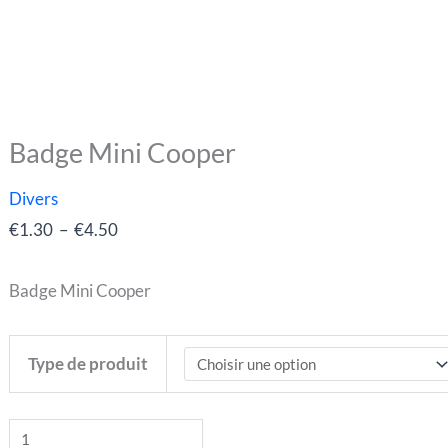
Badge Mini Cooper
quantité
Plage
de
de
Divers
Badge
prix :
€
1.30
–
€
4.50
Mini
€1.30
Cooper
à
Badge Mini Cooper
€4.50
Type de produit