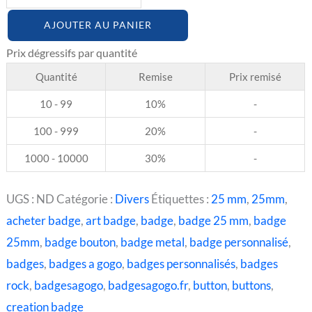
AJOUTER AU PANIER
Quantité
Remise
Prix remisé
10 - 99
10%
-
100 - 999
20%
-
1000 - 10000
30%
-
UGS :
ND
Catégorie :
Divers
Étiquettes :
25 mm
,
25mm
,
acheter badge
,
art badge
,
badge
,
badge 25 mm
,
badge
25mm
,
badge bouton
,
badge metal
,
badge personnalisé
,
badges
,
badges a gogo
,
badges personnalisés
,
badges
rock
,
badgesagogo
,
badgesagogo.fr
,
button
,
buttons
,
creation badge