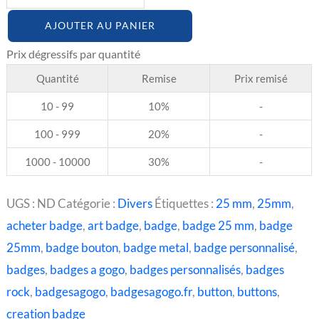
AJOUTER AU PANIER
Quantité
Remise
Prix remisé
10 - 99
10%
-
100 - 999
20%
-
1000 - 10000
30%
-
UGS :
ND
Catégorie :
Divers
Étiquettes :
25 mm
,
25mm
,
acheter badge
,
art badge
,
badge
,
badge 25 mm
,
badge
25mm
,
badge bouton
,
badge metal
,
badge personnalisé
,
badges
,
badges a gogo
,
badges personnalisés
,
badges
rock
,
badgesagogo
,
badgesagogo.fr
,
button
,
buttons
,
creation badge