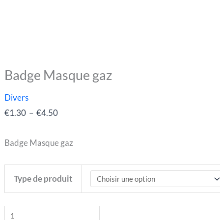
Badge Masque gaz
quantité
Plage
de
de
Divers
Badge
prix :
€
1.30
–
€
4.50
Masque
€1.30
gaz
à
Badge Masque gaz
€4.50
Type de produit