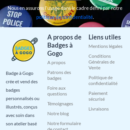
Nous en assurons l’usage dans le cadre défini par notre
politique de confidentialité
.
A propos de
Liens utiles
Badges à
Mentions légales
Gogo
Conditions
Générales de
A propos
Vente
Patrons des
Badge à Gogo
Politique de
badges
crée et vend des
confidentialité
Foire aux
badges
Paiement
questions
personnalisés ou
sécurisé
Témoignages
illustrés, conçus
Livraisons
Notre blog
avec soin dans
Notre formulaire
son atelier basé
de contact