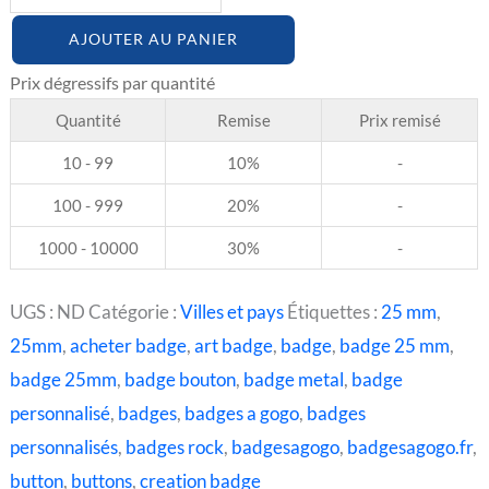
AJOUTER AU PANIER
Quantité
Remise
Prix remisé
10 - 99
10%
-
100 - 999
20%
-
1000 - 10000
30%
-
UGS :
ND
Catégorie :
Villes et pays
Étiquettes :
25 mm
,
25mm
,
acheter badge
,
art badge
,
badge
,
badge 25 mm
,
badge 25mm
,
badge bouton
,
badge metal
,
badge
personnalisé
,
badges
,
badges a gogo
,
badges
personnalisés
,
badges rock
,
badgesagogo
,
badgesagogo.fr
,
button
,
buttons
,
creation badge