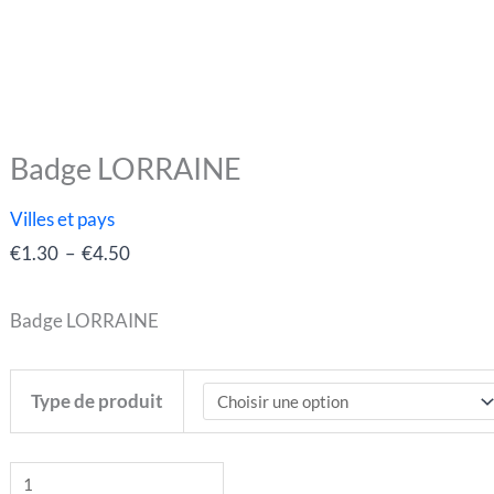
Badge LORRAINE
quantité
Plage
de
de
Villes et pays
Badge
prix :
€
1.30
–
€
4.50
LORRAINE
€1.30
à
Badge LORRAINE
€4.50
Type de produit