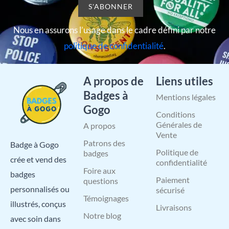
Nous en assurons l’usage dans le cadre défini par notre
politique de confidentialité
.
A propos de
Liens utiles
Badges à
Mentions légales
Gogo
Conditions
Générales de
A propos
Vente
Patrons des
Badge à Gogo
Politique de
badges
crée et vend des
confidentialité
Foire aux
badges
Paiement
questions
personnalisés ou
sécurisé
Témoignages
illustrés, conçus
Livraisons
Notre blog
avec soin dans